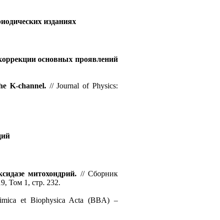
иодических изданиях
коррекции основных проявлений
he K-channel.
// Journal of Physics:
ций
ксидазе митохондрий.
// Сборник
 Том 1, стр. 232.
imica et Biophysica Acta (BBA) –