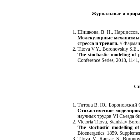
Журнальные и прира
Шишкова, В. Н., Нарциссов, 
Молекулярные механизмы,
стресса и тревоги.
// Фармац
Titova V.Y., Boronovskiy S.E.,
The stochastic modeling of 
Conference Series, 2018, 1141
Сп
Титова В. Ю., Бороновский С. 
Стохастическое моделиров
научных трудов VI Съезда би
Victoria Titova, Stanislav Boro
The stochastic modelling o
Bioenergetics, 1859, Supplemen
Titova, V., Ransac, S., Boronovs