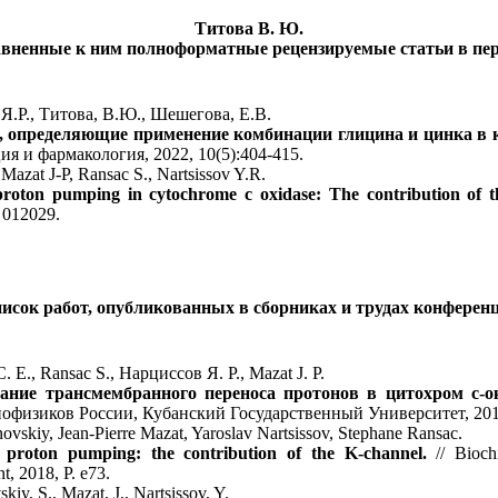
Титова В. Ю.
вненные к ним полноформатные рецензируемые статьи в пер
Я.Р., Титова, В.Ю., Шешегова, Е.В.
 определяющие применение комбинации глицина и цинка в 
ия и фармакология, 2022, 10(5):404-415.
 Mazat J-P, Ransac S., Nartsissov Y.R.
proton pumping in cytochrome c oxidase: The contribution of t
, 012029.
исок работ, опубликованных в сборниках и трудах конферен
Е., Ransac S., Нарциссов Я. Р., Mazat J. P.
ание трансмембранного переноса протонов в цитохром с-о
офизиков России, Кубанский Государственный Университет, 2019,
novskiy, Jean-Pierre Mazat, Yaroslav Nartsissov, Stephane Ransac.
f proton pumping: the contribution of the K-channel.
// Bioch
t, 2018, P. e73.
kiy, S., Mazat, J., Nartsissov, Y.