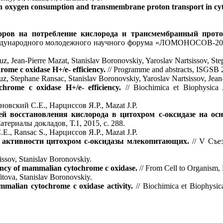
 on oxygen consumption and transmembrane proton transport in cy
ров на потребление кислорода и трансмембранный прото
дународного молодежного научного форума «ЛОМОНОСОВ-2017
buz, Jean-Pierre Mazat, Stanislav Boronovskiy, Yaroslav Nartsissov, St
ome c oxidase H+/e- efficiency.
// Programme and abstracts, ISGSB 2
uz, Stephane Ransac, Stanislav Boronovskiy, Yaroslav Nartsissov, Jean
hrome c oxidase H+/e- efficiency.
// Biochimica et Biophysica 
новский С.Е., Нарциссов Я.Р., Mazat J.P.
й восстановления кислорода в цитохром с-оксидазе на осн
териалы докладов, Т.1, 2015, с. 288.
., Ransac S., Нарциссов Я.Р., Mazat J.P.
активности цитохром с-оксидазы млекопитающих.
// V Съе
sissov, Stanislav Boronovskiy.
ency of mammalian cytochrome c oxidase.
// From Cell to Organism, 
Titova, Stanislav Boronovskiy.
malian cytochrome c oxidase activity.
// Biochimica et Biophysic