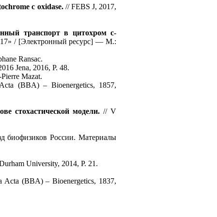
tochrome c oxidase.
// FEBS J, 2017,
нный транспорт в цитохром с-
» / [Электронный ресурс] — М.:
ephane Ransac.
016 Jena, 2016, P. 48.
-Pierre Mazat.
Acta (BBA) – Bioenergetics, 1857,
ове стохастической модели.
// V
зд биофизиков России. Материалы
Durham University, 2014, P. 21.
a Acta (BBA) – Bioenergetics, 1837,