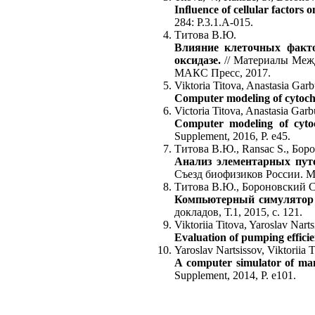
Inﬂuence of cellular factors
284: P.3.1.A-015.
Титова В.Ю.
Влияние клеточных факто
оксидазе.
// Материалы Меж
МАКС Пресс, 2017.
Viktoria Titova, Anastasia Gar
Computer modeling of cytochr
Victoria Titova, Anastasia Garb
Computer modeling of cytoc
Supplement, 2016, P. e45.
Титова В.Ю., Ransac S., Боро
Анализ элементарных путе
Съезд биофизиков России. Ма
Титова В.Ю., Бороновский С.Е
Компьютерный симулятор 
докладов, Т.1, 2015, с. 121.
Viktoriia Titova, Yaroslav Nart
Evaluation of pumping effici
Yaroslav Nartsissov, Viktoriia 
A computer simulator of mam
Supplement, 2014, P. e101.