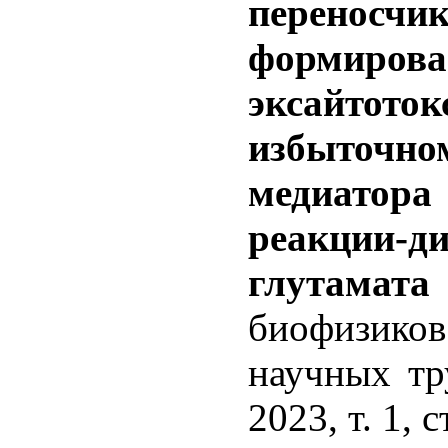
пере
формирова
эксайтот
избыточн
медиатора
реакции-д
глутама
биофизико
научных тр
2023, т. 1, с