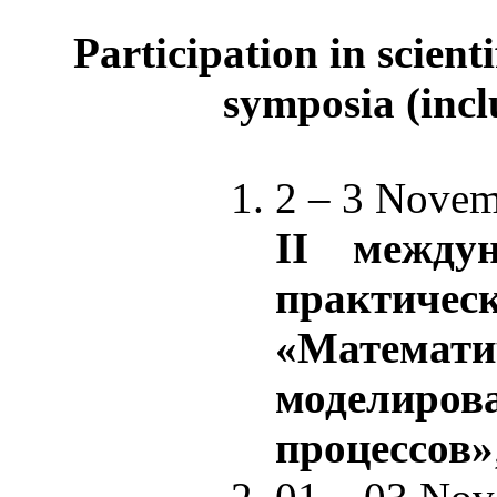
Participation in scient
symposia (incl
2 – 3 Novem
II междун
практичес
«Математи
моделиро
процессов»