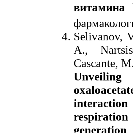
витамина
фармакологи
Selivanov, 
A., Narts
Cascante, M
Unveilin
oxaloacetat
interactio
respira
generatio