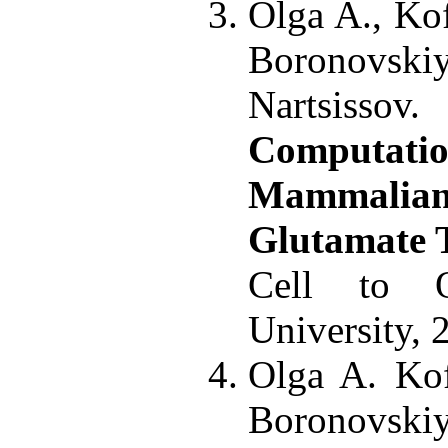
Olga A., Kof
Boronovsk
Nartsissov.
Computati
Mammal
Glutamate 
Cell to O
University, 
Olga A. Kof
Boronovsk