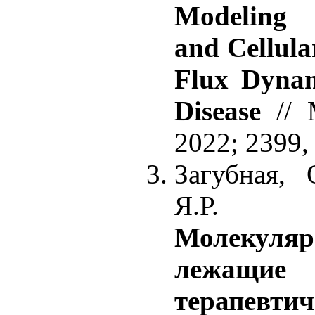
Modeling 
and Cellula
Flux Dynam
Disease
// 
2022; 2399,
Загубная, 
Я.Р.
Молекуля
лежащи
терапевти