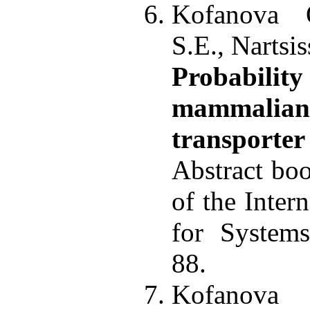
Kofanova 
S.E., Nartsi
Probabil
mammali
transport
Abstract bo
of the Inter
for Systems
88.
Kofanova 