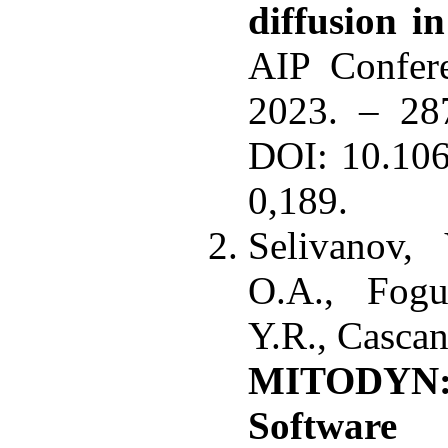
diffusion i
AIP Confere
2023. – 28
DOI: 10.106
0,189.
Selivanov,
O.A., Fogue
Y.R., Cascan
MITODYN:
Software 