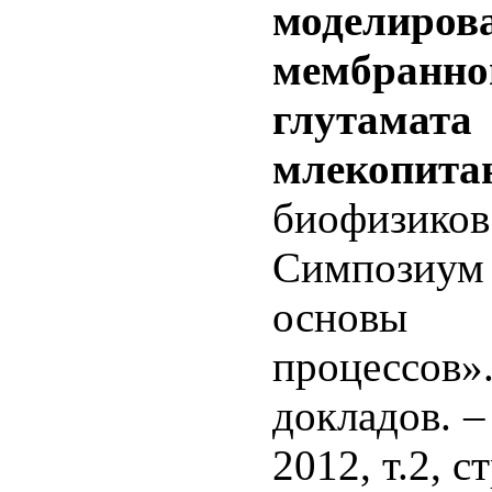
моделиров
мембранн
глутама
млекопит
биофиз
Симпозиум
основы ф
процессо
докладов. 
2012, т.2, с