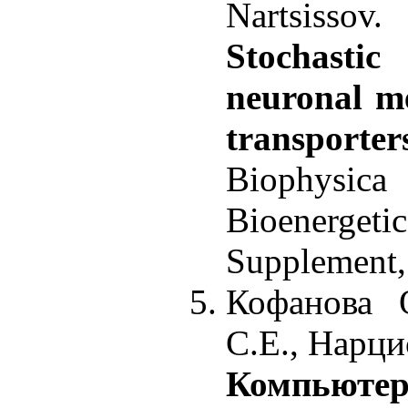
Nartsissov.
Stochast
neuronal m
transporte
Biophysi
Bioener
Supplement, 
Кофанова 
С.Е., Нарци
Компьютер