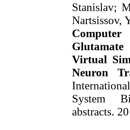
Stanislav; 
Nartsissov, 
Compute
Glutamate 
Virtual Sim
Neuron Tr
Internatio
System B
abstracts. 20