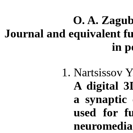
O. A. Zagu
Journal and equivalent fu
in p
Nartsissov 
A digital 3
a synaptic 
used for f
neuromedia