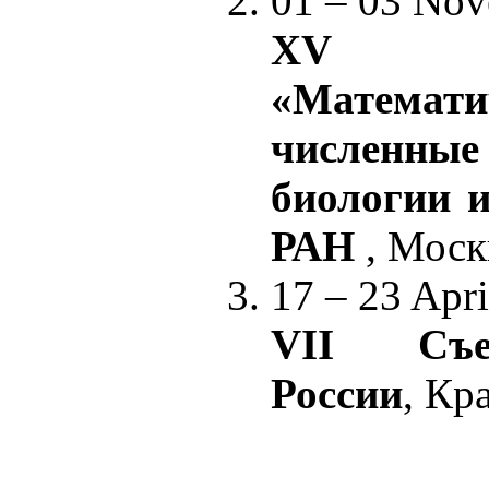
01 – 03 Nov
XV ко
«Математи
числен
биологии 
РАН
, Моск
17 – 23 Apri
VII Съе
России
, Кр