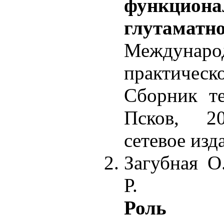
функцион
глутаматн
Междунар
практичес
Сборник те
Псков, 20
сетевое изда
Загубная О
Р.
Роль г