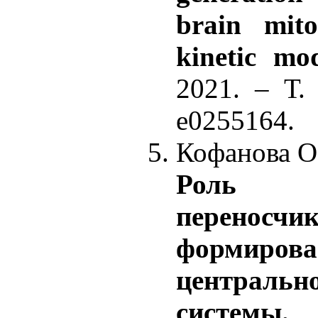
brain mit
kinetic mo
2021. – Т.
e0255164.
Кофанова О.
Роль 
переносчи
формиров
централ
системы